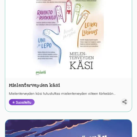
Mielenterveyden käsi
Mielenterveyden käsi tutustuttaa mielenterveyden viiteen tärkeään
periaatteeseen. Hauska tarina kuljettaa läpi kaikkien sormien.
⭐ Suositeltu