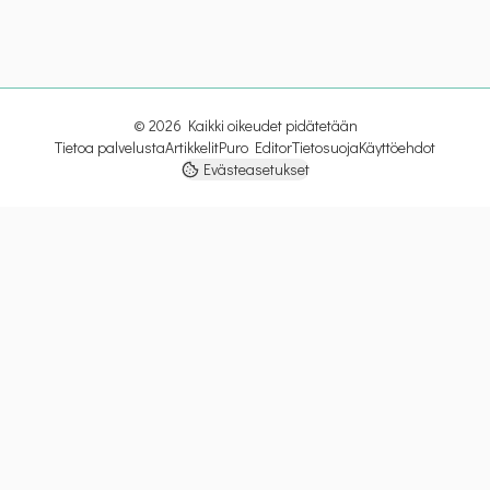
©
2026
Kaikki oikeudet pidätetään
Tietoa palvelusta
Artikkelit
Puro Editor
Tietosuoja
Käyttöehdot
Evästeasetukset