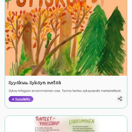
Syyskuu, Syksyn metsä
Syksy-trilogian ensimmäinen osa. Tarina kertoo syksyisestä metsäretkestä
ja retkeen valmistautumisesta. Värinautit.
⭐ Suositeltu