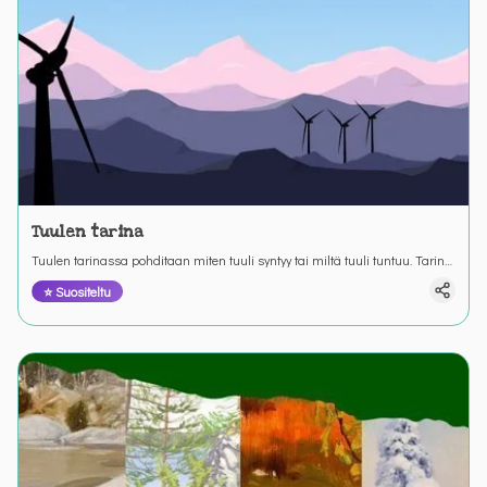
Tuulen tarina
Tuulen tarinassa pohditaan miten tuuli syntyy tai miltä tuuli tuntuu. Tarina
kertoo myös, mitä hyötyä tuulesta voi olla. Yhteistyössä Neoen Renewable
⭐ Suositeltu
Energyn kanssa.