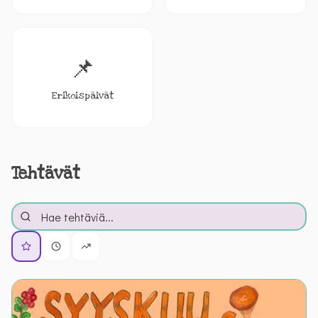
📌
Erikoispäivät
Tehtävät