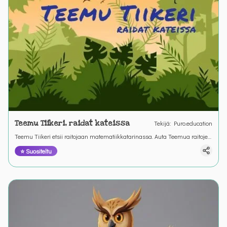
Teemu Tiikeri, raidat kateissa
Tekijä
:
Puro.education
Teemu Tiikeri etsii raitojaan matematiikkatarinassa. Auta Teemua raitojen
etsimisessä. &nbsp;
⭐ Suositeltu