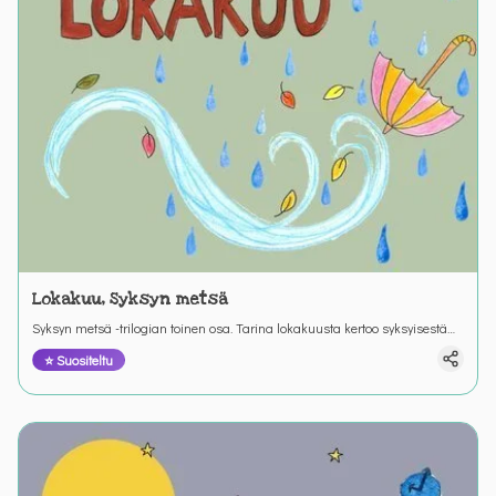
Lokakuu, Syksyn metsä
Syksyn metsä -trilogian toinen osa. Tarina lokakuusta kertoo syksyisestä
metsäretkestä ja retkeen valmistautumisesta. Värinautit.
⭐ Suositeltu