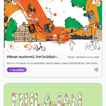
Minun museoni, Serlachius-
Tekijä
:
Serlachius-museot
museot
Minun museoni on kuvataiteen oppimiseen sopiva tehtäväkirja, joka kertoo
taidemuseoista sekä Serlachius-museoista
⭐ Suositeltu