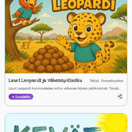
Lauri Leopardi ja vähennyslasku
Tekijä
:
Puro.education
Lauri Leopardi kummastelee mihin vähenee hänen pähkinänsä. Tässä
tehtävässä Lauri Leopardi tutustuu vähennyslaskuun yhdessä Pihla
⭐ Suositeltu
Papukaijan kanssa.