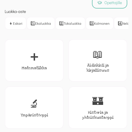
Opettajille
Luokka-aste
👧
1️⃣
2️⃣
3️⃣
4️⃣
Eskari
Ekaluokka
Tokaluokka
Kolmonen
Nelon
📖
➕
Äidinkieli ja
Matematiikka
kirjallisuus
🏰
🔬
Historia ja
Ympäristöoppi
yhteiskuntaoppi