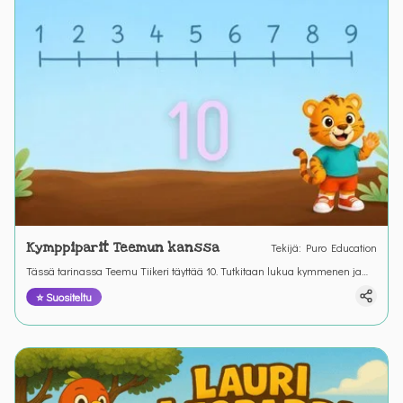
Kymppiparit Teemun kanssa
Tekijä
:
Puro Education
Tässä tarinassa Teemu Tiikeri täyttää 10. Tutkitaan lukua kymmenen ja
kymppipareja tai syänlukuja jotka aina yhdessä ovat luku 10.
⭐ Suositeltu