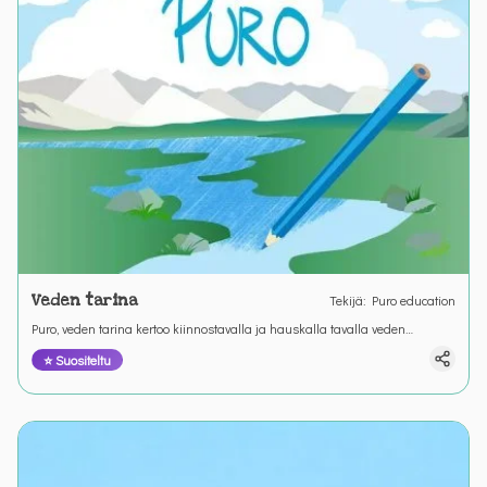
Veden tarina
Tekijä
:
Puro education
Puro, veden tarina kertoo kiinnostavalla ja hauskalla tavalla veden
kiertokulusta. Osallistu piirtämällä tarinalle kuvitus.
⭐ Suositeltu