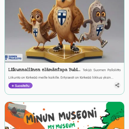
Liikunnallinen elämäntapa Bubin
Tekijä
:
Suomen Palloliitto
ja Helmin kanssa
Liikunta on tärkeää meille kaikille. Erityisesti on tärkeää liikkua yksin.
Liikunta on yhdessä tekemistä ja olemista. Liikuntaa saamme leikkien ja
⭐ Suositeltu
pelaten koulussa, kotona pihoilla ja kentillä.