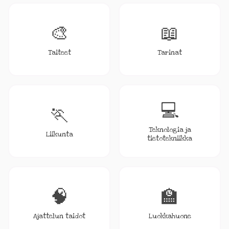
🎨
📖
Taiteet
Tarinat
💻
🏃
Teknologia ja
Liikunta
tietotekniikka
🧠
🏫
Ajattelun taidot
Luokkahuone