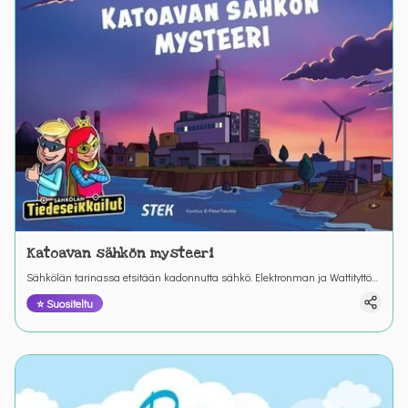
Katoavan sähkön mysteeri
Sähkölän tarinassa etsitään kadonnutta sähkö. Elektronman ja Wattityttö
ihmettelevät miksei mikään toimi mutta löytävät lopulta ratkaisun
⭐ Suositeltu
mysteeriin.