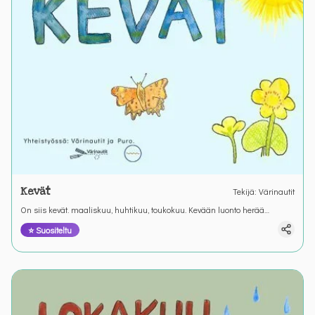
Kevät
Tekijä
:
Värinautit
On siis kevät. maaliskuu, huhtikuu, toukokuu. Kevään luonto herää
Värianuttien kirjoitustehtävässä.
⭐ Suositeltu