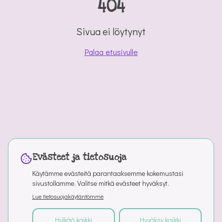
404
Sivua ei löytynyt
Palaa etusivulle
Evästeet ja tietosuoja
Käytämme evästeitä parantaaksemme kokemustasi
sivustollamme. Valitse mitkä evästeet hyväksyt.
Lue tietosuojakäytäntömme
Hylkää kaikki
Hyväksy kaikki