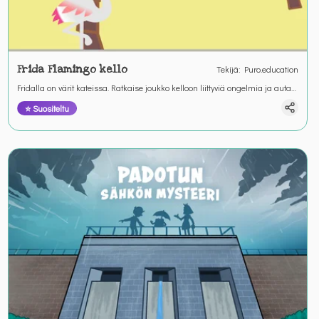
Frida Flamingo kello
Tekijä
:
Puro.education
Fridalla on värit kateissa. Ratkaise joukko kelloon liittyviä ongelmia ja auta
Fridaa löytämään värinsä. &nbsp;
⭐ Suositeltu