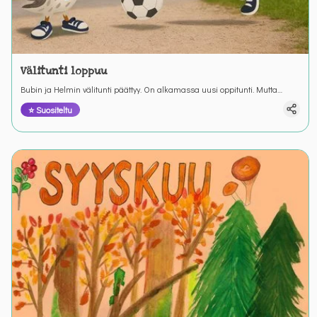
Välitunti loppuu
Bubin ja Helmin välitunti päättyy. On alkamassa uusi oppitunti. Mutta
entäpä nyt? Mitä Bubin pitää muistaa kun välitunti päättyy?
⭐ Suositeltu