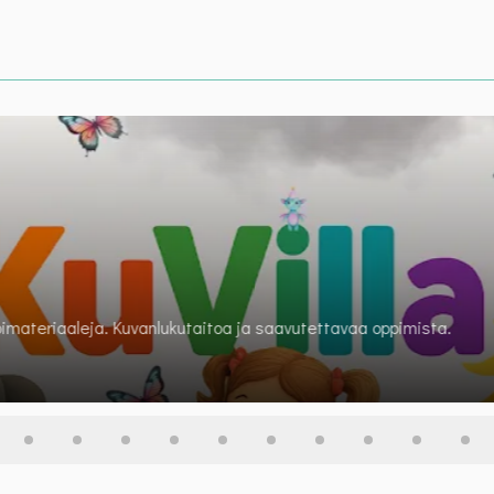
pallotehtävät
en lasten liikkumista ja lukemista. Tule mukaan Bubin ja Helmin se