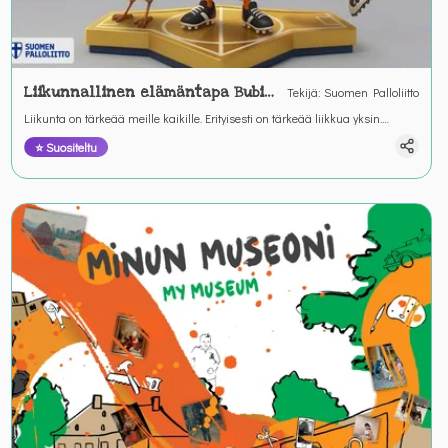
Liikunnallinen elämäntapa Bubin
Tekijä
:
Suomen Palloliitto
ja Helmin kanssa
Liikunta on tärkeää meille kaikille. Erityisesti on tärkeää liikkua yksin.
Liikunta on yhdessä tekemistä ja olemista. Liikuntaa saamme leikkien ja
⭐ Suositeltu
pelaten koulussa, kotona pihoilla ja kentillä.