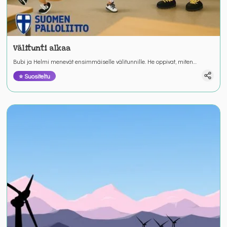
Välitunti alkaa
Bubi ja Helmi menevät ensimmäiselle välitunnille. He oppivat, miten
toimitaan ulos mennessä.
⭐ Suositeltu