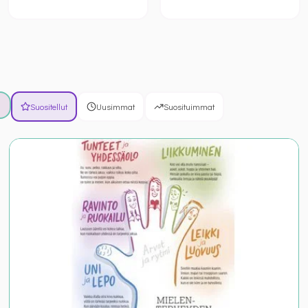
Suositellut
Uusimmat
Suosituimmat