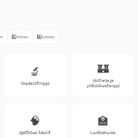
5️⃣
6️⃣
en
Vitonen
Kutonen
🏰
🔬
Historia ja
Ympäristöoppi
yhteiskuntaoppi
🧠
🏫
Ajattelun taidot
Luokkahuone