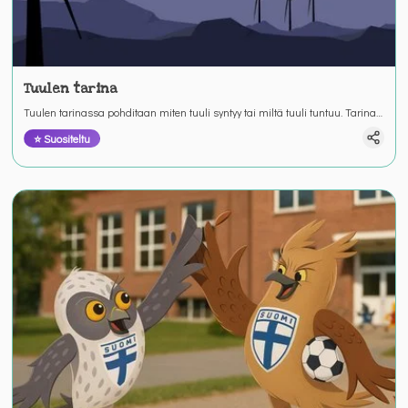
Tuulen tarina
Tuulen tarinassa pohditaan miten tuuli syntyy tai miltä tuuli tuntuu. Tarina
kertoo myös, mitä hyötyä tuulesta voi olla. Yhteistyössä Neoen Renewable
⭐ Suositeltu
Energyn kanssa.