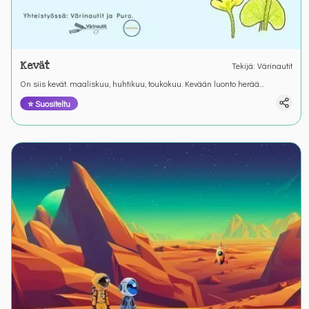
Kevät
Tekijä
:
Värinautit
On siis kevät. maaliskuu, huhtikuu, toukokuu. Kevään luonto herää
Värianuttien kirjoitustehtävässä.
⭐ Suositeltu