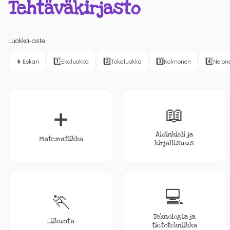
Tehtäväkirjasto
Luokka-aste
👧
1️⃣
2️⃣
3️⃣
4️⃣
Eskari
Ekaluokka
Tokaluokka
Kolmonen
Nelon
📖
➕
Äidinkieli ja
Matematiikka
kirjallisuus
💻
🏃
Teknologia ja
Liikunta
tietotekniikka