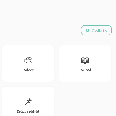
Opettajille
🎨
📖
Taiteet
Tarinat
📌
Erikoispäivät