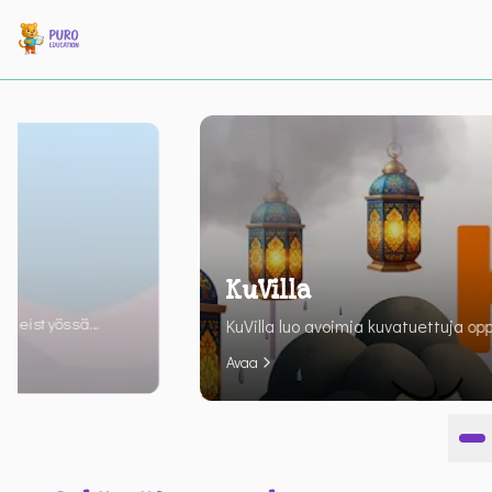
Bubin ja Helmin jalka
Suomen Palloliitto tukee suomalaist
Avaa