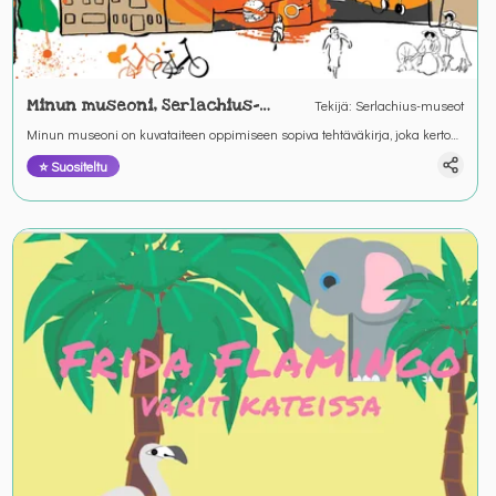
Minun museoni, Serlachius-
Tekijä
:
Serlachius-museot
museot
Minun museoni on kuvataiteen oppimiseen sopiva tehtäväkirja, joka kertoo
taidemuseoista sekä Serlachius-museoista
⭐ Suositeltu