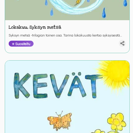
Lokakuu, Syksyn metsä
Syksyn metsä -trilogian toinen osa. Tarina lokakuusta kertoo syksyisestä
metsäretkestä ja retkeen valmistautumisesta. Värinautit.
⭐ Suositeltu