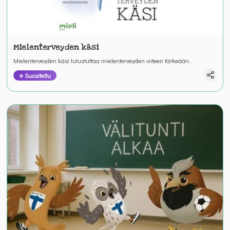
Mielenterveyden käsi
Mielenterveyden käsi tutustuttaa mielenterveyden viiteen tärkeään
periaatteeseen. Hauska tarina kuljettaa läpi kaikkien sormien.
⭐ Suositeltu