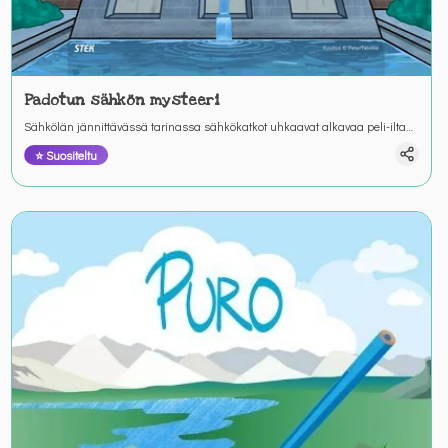
Padotun sähkön mysteeri
Sähkölän jännittävässä tarinassa sähkökatkot uhkaavat alkavaa peli-iltaa.
Mikä aiheuttaa sähkökatkoja? Ratkaise tehtävät ja johdata sankarit
⭐ Suositeltu
sähköntuotannon alkulähteille.