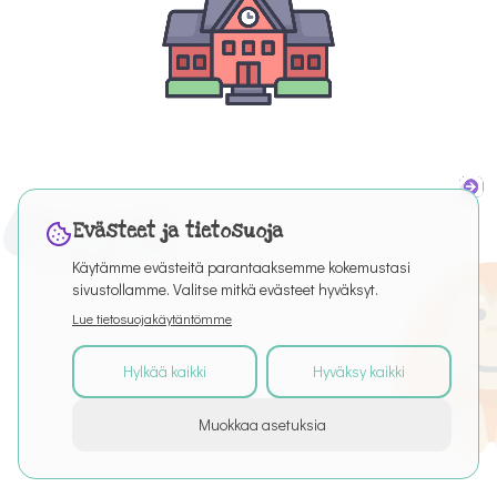
Evästeet ja tietosuoja
Käytämme evästeitä parantaaksemme kokemustasi
sivustollamme. Valitse mitkä evästeet hyväksyt.
Lue tietosuojakäytäntömme
Hylkää kaikki
Hyväksy kaikki
©
2026
Kaikki oikeudet pidätetään
Muokkaa asetuksia
Tietoa palvelusta
Artikkelit
Puro Editor
Tietosuoja
Käyttöehdot
Evästeasetukset