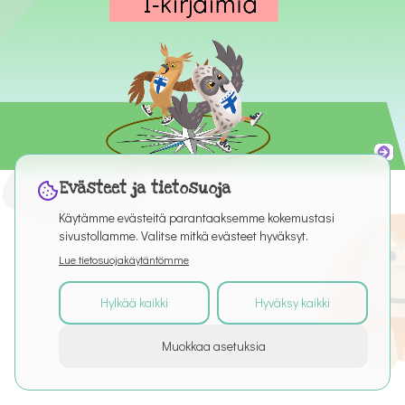
Evästeet ja tietosuoja
Käytämme evästeitä parantaaksemme kokemustasi
sivustollamme. Valitse mitkä evästeet hyväksyt.
Lue tietosuojakäytäntömme
Hylkää kaikki
Hyväksy kaikki
©
2026
Kaikki oikeudet pidätetään
Muokkaa asetuksia
Tietoa palvelusta
Artikkelit
Puro Editor
Tietosuoja
Käyttöehdot
Evästeasetukset