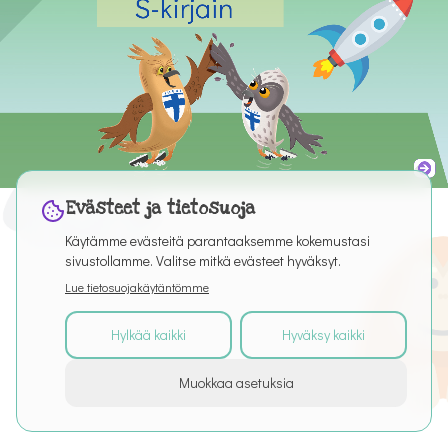
Evästeet ja tietosuoja
Käytämme evästeitä parantaaksemme kokemustasi
sivustollamme. Valitse mitkä evästeet hyväksyt.
Lue tietosuojakäytäntömme
Hylkää kaikki
Hyväksy kaikki
©
2026
Kaikki oikeudet pidätetään
Muokkaa asetuksia
Tietoa palvelusta
Artikkelit
Puro Editor
Tietosuoja
Käyttöehdot
Evästeasetukset