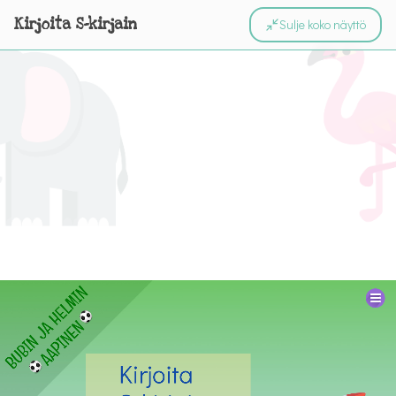
Kirjoita S-kirjain
Sulje koko näyttö