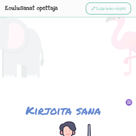
Koulusanat opettaja
Sulje koko näyttö