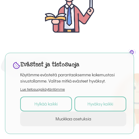
Evästeet ja tietosuoja
Käytämme evästeitä parantaaksemme kokemustasi
sivustollamme. Valitse mitkä evästeet hyväksyt.
Lue tietosuojakäytäntömme
Hylkää kaikki
Hyväksy kaikki
©
2026
Kaikki oikeudet pidätetään
Muokkaa asetuksia
Tietoa palvelusta
Artikkelit
Puro Editor
Tietosuoja
Käyttöehdot
Evästeasetukset