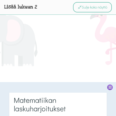
Lisää lukuun 2
Sulje koko näyttö