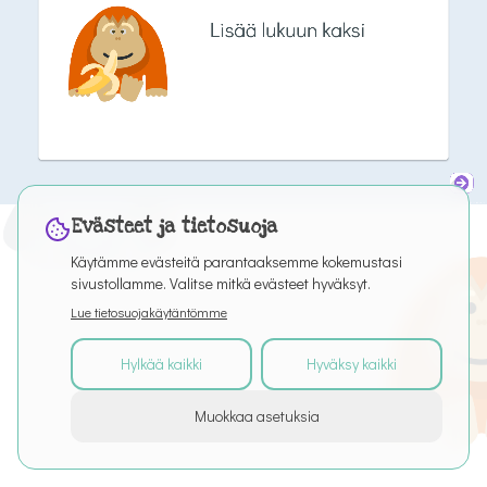
Evästeet ja tietosuoja
Käytämme evästeitä parantaaksemme kokemustasi
sivustollamme. Valitse mitkä evästeet hyväksyt.
Lue tietosuojakäytäntömme
Hylkää kaikki
Hyväksy kaikki
©
2026
Kaikki oikeudet pidätetään
Muokkaa asetuksia
Tietoa palvelusta
Artikkelit
Puro Editor
Tietosuoja
Käyttöehdot
Evästeasetukset