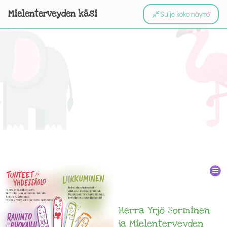
Mielenterveyden käsi
Sulje koko näyttö