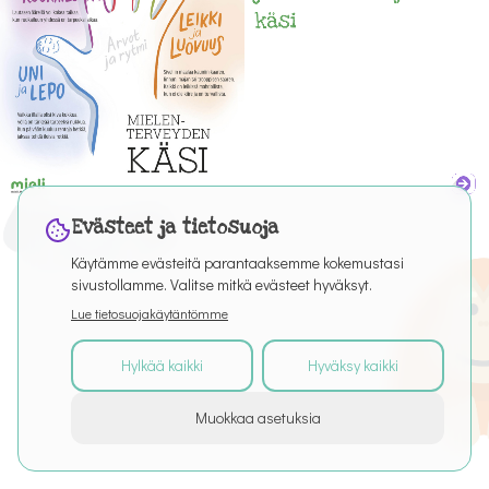
Evästeet ja tietosuoja
Käytämme evästeitä parantaaksemme kokemustasi
sivustollamme. Valitse mitkä evästeet hyväksyt.
Lue tietosuojakäytäntömme
Hylkää kaikki
Hyväksy kaikki
©
2026
Kaikki oikeudet pidätetään
Muokkaa asetuksia
Tietoa palvelusta
Artikkelit
Puro Editor
Tietosuoja
Käyttöehdot
Evästeasetukset