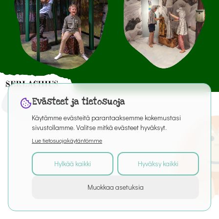
Evästeet ja tietosuoja
Käytämme evästeitä parantaaksemme kokemustasi
sivustollamme. Valitse mitkä evästeet hyväksyt.
Lue tietosuojakäytäntömme
Hylkää kaikki
Hyväksy kaikki
©
2026
Kaikki oikeudet pidätetään
Muokkaa asetuksia
Tietoa palvelusta
Artikkelit
Puro Editor
Tietosuoja
Käyttöehdot
Evästeasetukset