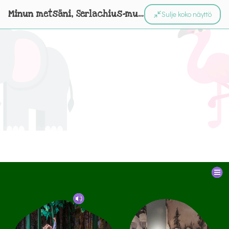
Minun metsäni, Serlachius-museot
Sulje koko näyttö