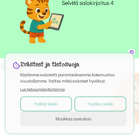
Evästeet ja tietosuoja
Käytämme evästeitä parantaaksemme kokemustasi
sivustollamme. Valitse mitkä evästeet hyväksyt.
Lue tietosuojakäytäntömme
Hylkää kaikki
Hyväksy kaikki
©
2026
Kaikki oikeudet pidätetään
Muokkaa asetuksia
Tietoa palvelusta
Artikkelit
Puro Editor
Tietosuoja
Käyttöehdot
Evästeasetukset