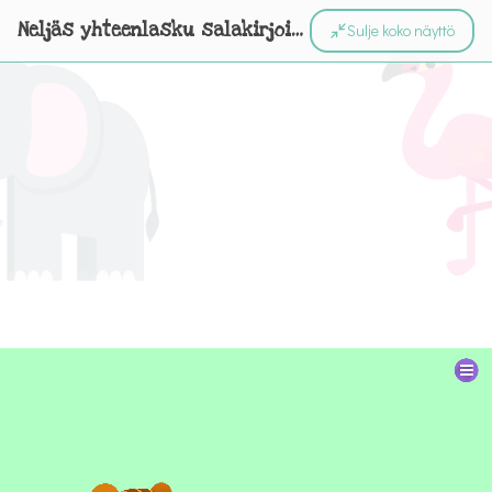
Neljäs yhteenlasku salakirjoitus
Sulje koko näyttö