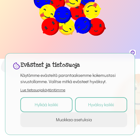
Evästeet ja tietosuoja
Käytämme evästeitä parantaaksemme kokemustasi
sivustollamme. Valitse mitkä evästeet hyväksyt.
Lue tietosuojakäytäntömme
Hylkää kaikki
Hyväksy kaikki
©
2026
Kaikki oikeudet pidätetään
Muokkaa asetuksia
Tietoa palvelusta
Artikkelit
Puro Editor
Tietosuoja
Käyttöehdot
Evästeasetukset