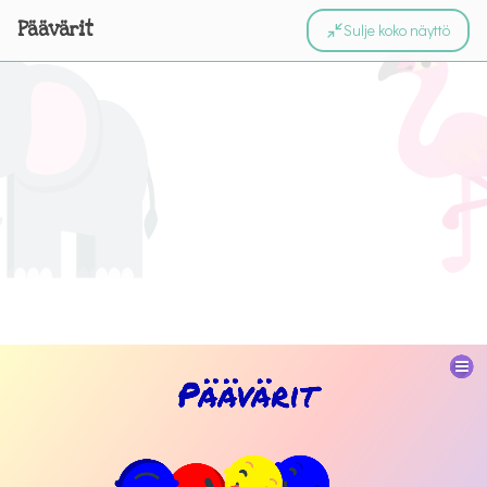
Päävärit
Sulje koko näyttö