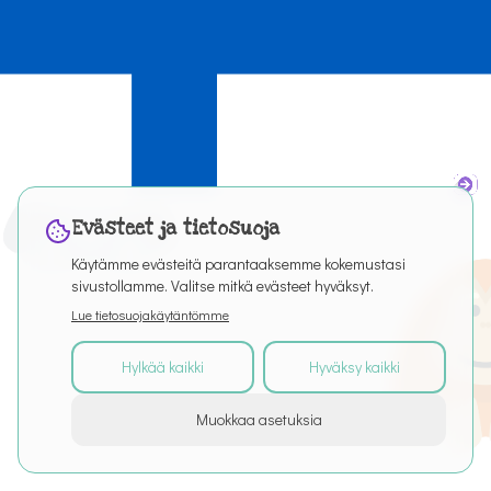
Evästeet ja tietosuoja
Käytämme evästeitä parantaaksemme kokemustasi
sivustollamme. Valitse mitkä evästeet hyväksyt.
Lue tietosuojakäytäntömme
Hylkää kaikki
Hyväksy kaikki
©
2026
Kaikki oikeudet pidätetään
Muokkaa asetuksia
Tietoa palvelusta
Artikkelit
Puro Editor
Tietosuoja
Käyttöehdot
Evästeasetukset