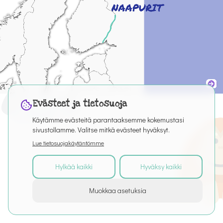
Evästeet ja tietosuoja
Käytämme evästeitä parantaaksemme kokemustasi
sivustollamme. Valitse mitkä evästeet hyväksyt.
Lue tietosuojakäytäntömme
Hylkää kaikki
Hyväksy kaikki
©
2026
Kaikki oikeudet pidätetään
Muokkaa asetuksia
Tietoa palvelusta
Artikkelit
Puro Editor
Tietosuoja
Käyttöehdot
Evästeasetukset