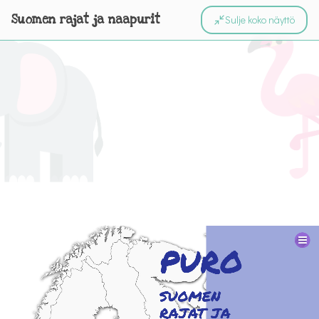
Suomen rajat ja naapurit
Sulje koko näyttö