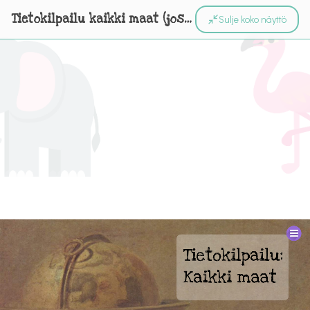
Tietokilpailu kaikki maat (jos riittävän suuria)
Sulje koko näyttö