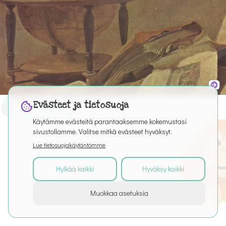
Evästeet ja tietosuoja
Käytämme evästeitä parantaaksemme kokemustasi
sivustollamme. Valitse mitkä evästeet hyväksyt.
Lue tietosuojakäytäntömme
Hylkää kaikki
Hyväksy kaikki
©
2026
Kaikki oikeudet pidätetään
Muokkaa asetuksia
Tietoa palvelusta
Artikkelit
Puro Editor
Tietosuoja
Käyttöehdot
Evästeasetukset