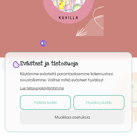
Evästeet ja tietosuoja
Käytämme evästeitä parantaaksemme kokemustasi
sivustollamme. Valitse mitkä evästeet hyväksyt.
Lue tietosuojakäytäntömme
Hylkää kaikki
Hyväksy kaikki
©
2026
Kaikki oikeudet pidätetään
Muokkaa asetuksia
Tietoa palvelusta
Artikkelit
Puro Editor
Tietosuoja
Käyttöehdot
Evästeasetukset