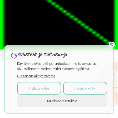
Evästeet ja tietosuoja
Käytämme evästeitä parantaaksemme kokemustasi
sivustollamme. Valitse mitkä evästeet hyväksyt.
Lue tietosuojakäytäntömme
Hylkää kaikki
Hyväksy kaikki
©
2026
Kaikki oikeudet pidätetään
Muokkaa asetuksia
Tietoa palvelusta
Artikkelit
Puro Editor
Tietosuoja
Käyttöehdot
Evästeasetukset