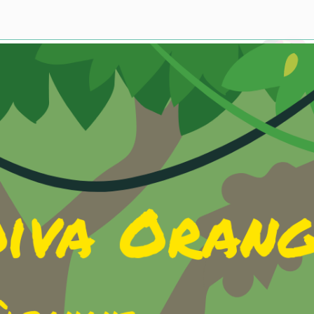
utta voit tarkastella sitä suoralla linkillä.