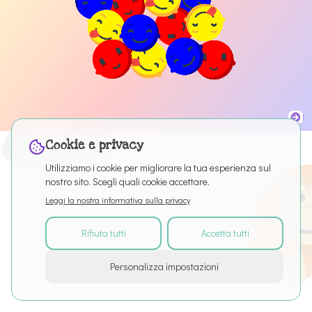
Cookie e privacy
Utilizziamo i cookie per migliorare la tua esperienza sul
nostro sito. Scegli quali cookie accettare.
Leggi la nostra informativa sulla privacy
Rifiuta tutti
Accetta tutti
©
2026
Tutti i diritti riservati
Personalizza impostazioni
Informazioni sul servizio
Articles
Puro Editor
Privacy
Termini di servizio
Impostazioni cookie