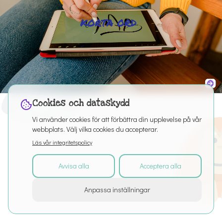
Cookies och dataskydd
Vi använder cookies för att förbättra din upplevelse på vår
webbplats. Välj vilka cookies du accepterar.
Läs vår integritetspolicy
Avvisa alla
Acceptera alla
©
2026
Med ensamrätt
Anpassa inställningar
Om tjänsten
Articles
Puro Editor
Dataskydd
Användarvillkor
Cookie-inställningar