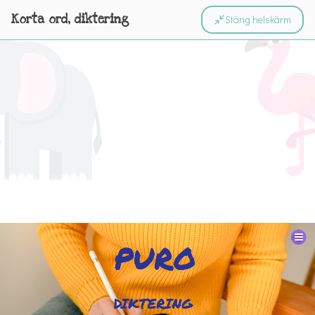
Korta ord, diktering
Stäng helskärm