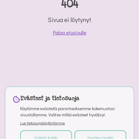
404
Sivua ei löytynyt
Palaa etusivulle
Evästeet ja tietosuoja
Käytämme evästeitä parantaaksemme kokemustasi
sivustollamme. Valitse mitkä evästeet hyväksyt.
Lue tietosuojakäytäntömme
Hylkää kaikki
Hyväksy kaikki