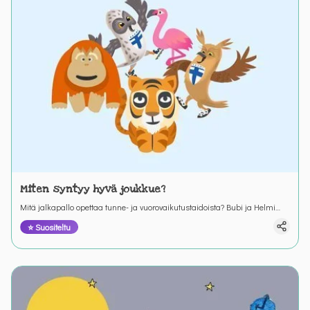
Miten syntyy hyvä joukkue?
Mitä jalkapallo opettaa tunne- ja vuorovaikutustaidoista? Bubi ja Helmi
opettavat ystäviään joukkuehengestä.
⭐ Suositeltu