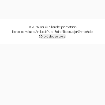
©
2026
Kaikki oikeudet pidätetään
Tietoa palvelusta
Artikkelit
Puro Editor
Tietosuoja
Käyttöehdot
Evästeasetukset