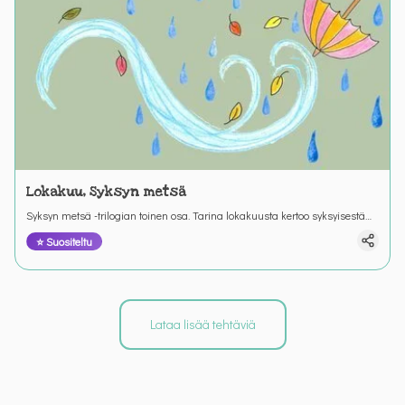
Lokakuu, Syksyn metsä
Syksyn metsä -trilogian toinen osa. Tarina lokakuusta kertoo syksyisestä
metsäretkestä ja retkeen valmistautumisesta. Värinautit.
⭐ Suositeltu
Lataa lisää tehtäviä