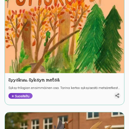
Syyskuu, Syksyn metsä
Syksy-trilogian ensimmäinen osa. Tarina kertoo syksyisestä metsäretkestä
ja retkeen valmistautumisesta. Värinautit.
⭐ Suositeltu