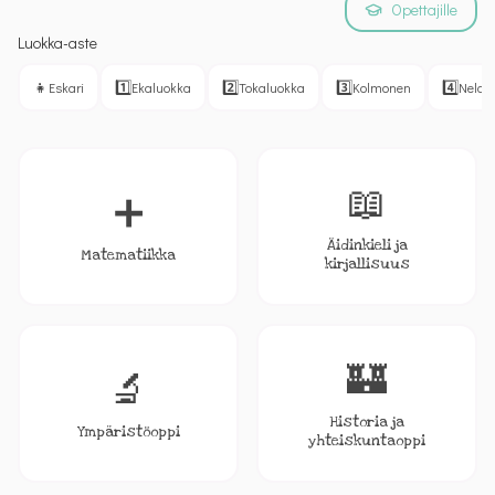
Opettajille
Luokka-aste
👧
1️⃣
2️⃣
3️⃣
4️⃣
Eskari
Ekaluokka
Tokaluokka
Kolmonen
Nelon
📖
➕
Äidinkieli ja
Matematiikka
kirjallisuus
🏰
🔬
Historia ja
Ympäristöoppi
yhteiskuntaoppi