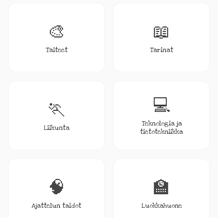
🎨
📖
Taiteet
Tarinat
💻
🏃
Teknologia ja
Liikunta
tietotekniikka
🧠
🏫
Ajattelun taidot
Luokkahuone