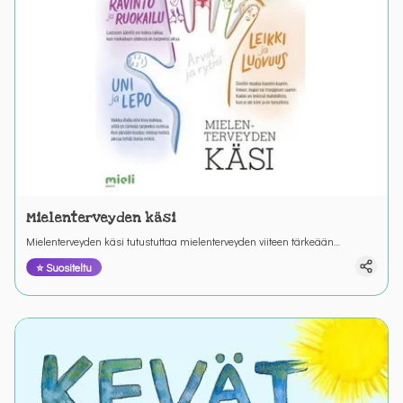
Mielenterveyden käsi
Mielenterveyden käsi tutustuttaa mielenterveyden viiteen tärkeään
periaatteeseen. Hauska tarina kuljettaa läpi kaikkien sormien.
⭐ Suositeltu