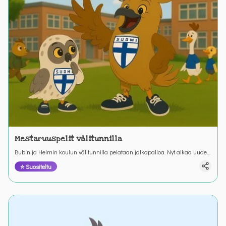
Mestaruuspelit välitunnilla
Bubin ja Helmin koulun välitunnilla pelataan jalkapalloa. Nyt alkaa uudet
mestaruuspelit. Miten niitä pelataan?
⭐ Suositeltu