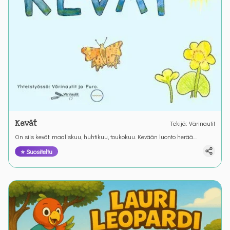
Kevät
Tekijä
:
Värinautit
On siis kevät. maaliskuu, huhtikuu, toukokuu. Kevään luonto herää
Värianuttien kirjoitustehtävässä.
⭐ Suositeltu