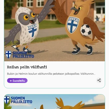
Reilun pelin välitunti
Bubin ja Helmin koulun välitunnilla pelataan jalkapalloa. Välitunnin
peleissä sattuu ja tapahtuu. Välillä pitää keksiä miten reilu pelaaminen
⭐ Suositeltu
toteutuu.