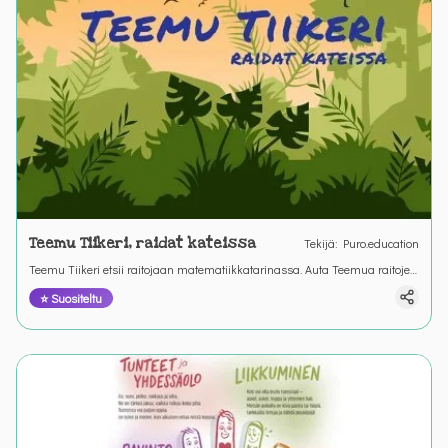
Teemu Tiikeri, raidat kateissa
Tekijä
:
Puro.education
Teemu Tiikeri etsii raitojaan matematiikkatarinassa. Auta Teemua raitojen
etsimisessä. &nbsp;
⭐ Suositeltu