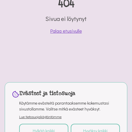
404
Sivua ei löytynyt
Palaa etusivulle
Evästeet ja tietosuoja
Käytämme evästeitä parantaaksemme kokemustasi
sivustollamme. Valitse mitkä evästeet hyväksyt.
Lue tietosuojakäytäntömme
Hylkää kaikki
Hyväksy kaikki