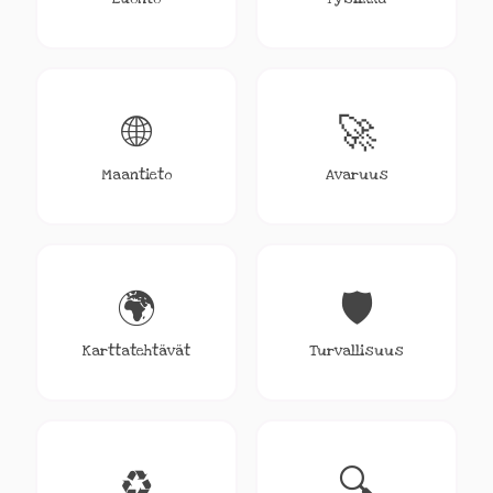
🌐
🚀
Maantieto
Avaruus
🌍
🛡️
Karttatehtävät
Turvallisuus
♻️
🔍