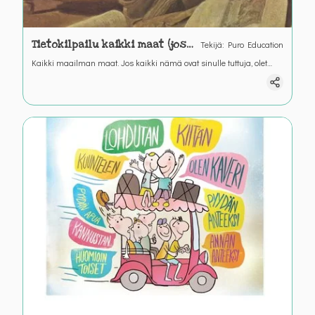
Tietokilpailu kaikki maat (jos
Tekijä
:
Puro Education
riittävän suuria)
Kaikki maailman maat. Jos kaikki nämä ovat sinulle tuttuja, olet
todellinen maantietovelho.