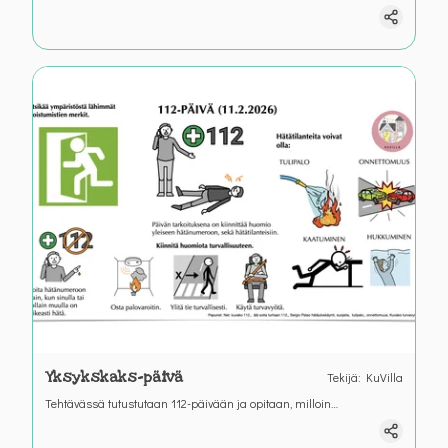
lämmin? Sataako tänään entä tuuleeko? Mitä pitää pukea
ulkoiluun?
Yksykskaks-päivä
Tekijä
:
KuVilla
Tehtävässä tutustutaan 112-päivään ja opitaan, milloin
hätänumeroon 112 soitetaan. Samalla harjoitellaan turvallista
toimintaa arjessa, kuten poistumisreittien tunnistamista,