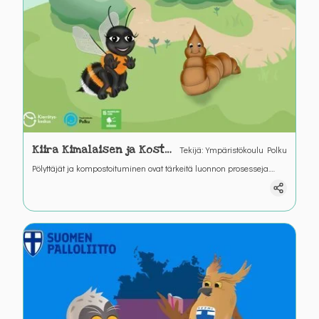
Kiira Kimalaisen ja Kosti
Tekijä
:
Ympäristökoulu Polku
Kompostimadon seikkailu
Pölyttäjät ja kompostoituminen ovat tärkeitä luonnon prosesseja.
Tässä tarinassa opitaan mikä on pölyttäjien ja kompostoinnin
merkitys.