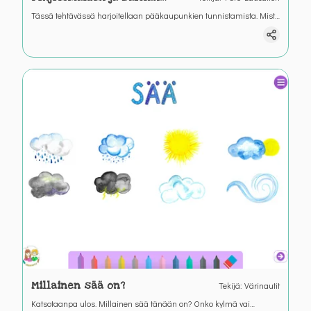
pääkaupungit
Tässä tehtävässä harjoitellaan pääkaupunkien tunnistamista. Mistä
maasta löytyy Tukholma, Oslo, Kööpenhamina, Reykjavik tai
Helsinki?
Millainen sää on?
Tekijä
:
Värinautit
Katsotaanpa ulos. Millainen sää tänään on? Onko kylmä vai