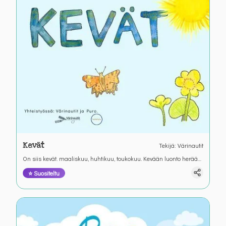
Kevät
Tekijä
:
Värinautit
On siis kevät. maaliskuu, huhtikuu, toukokuu. Kevään luonto herää
Värianuttien kirjoitustehtävässä.
⭐ Suositeltu