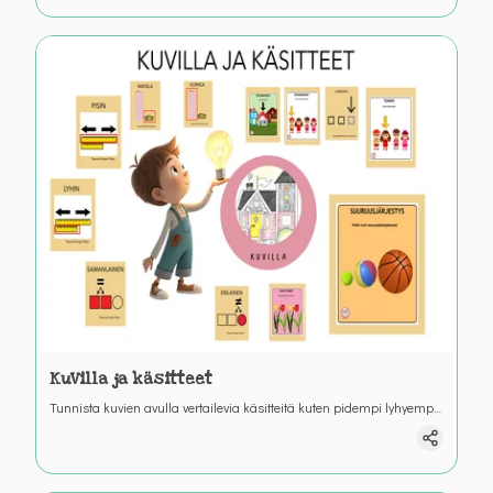
liikenneturvallisuutta ja itsestä sekä muista huolehtimista.
KuVilla ja käsitteet
Tunnista kuvien avulla vertailevia käsitteitä kuten pidempi lyhyempi
korkeampi matalampi.