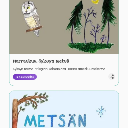
Marraskuu, Syksyn metsä
Syksyn metsä -trilogian kolmas osa. Tarina arraskuustakertoo
syksyisestä metsäretkestä ja retkeen valmistautumisesta. Värinautit.
⭐ Suositeltu