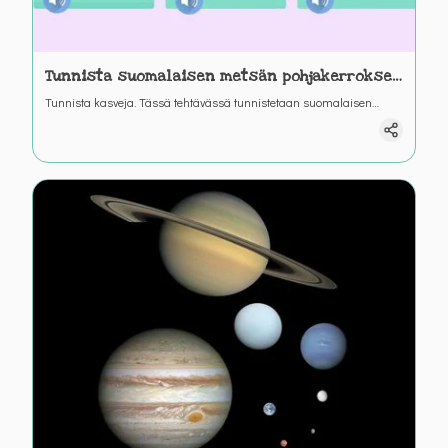
Tunnista suomalaisen metsän pohjakerroksen
kasveja
Tunnista kasveja. Tässä tehtävässä tunnistetaan suomalaisen
metsän pohjakerroksen kasveja ja tarkemmin sammalia. Yhdistä
oikein.