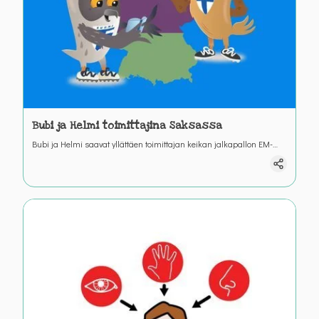
Bubi ja Helmi toimittajina Saksassa
Bubi ja Helmi saavat yllättäen toimittajan keikan jalkapallon EM-
kisoihin Saksaan. Auta palloilevat linnut läpi erilaisten haasteiden
pitkin Saksan maata. Harjoittele lukemista