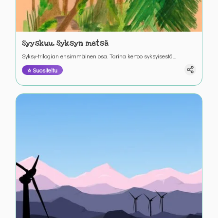
Syyskuu, Syksyn metsä
Syksy-trilogian ensimmäinen osa. Tarina kertoo syksyisestä
metsäretkestä ja retkeen valmistautumisesta. Värinautit.
⭐ Suositeltu