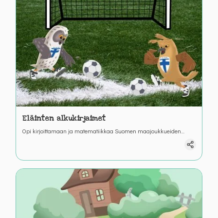
Eläinten alkukirjaimet
Opi kirjoittamaan ja matematiikkaa Suomen maajoukkueiden
maskottien Bubin ja Helmen kanssa. Tunnista sanan alkukirjain.