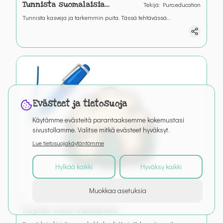
Tunnista suomalaisia
Tekijä
:
Puro.education
puulajeja
Tunnista kasveja ja tarkemmin puita. Tässä tehtävässä
tunnistetaan puulajeja. Yhdistä oikein.
Evästeet ja tietosuoja
Käytämme evästeitä parantaaksemme kokemustasi
sivustollamme. Valitse mitkä evästeet hyväksyt.
Lue tietosuojakäytäntömme
Hylkää kaikki
Hyväksy kaikki
Muokkaa asetuksia
Kirjoita sana: kukkakaali