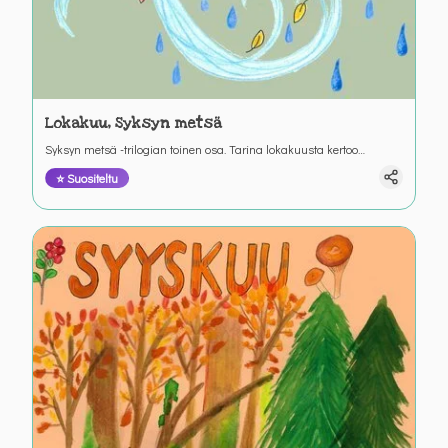
Lokakuu, Syksyn metsä
Syksyn metsä -trilogian toinen osa. Tarina lokakuusta kertoo
syksyisestä metsäretkestä ja retkeen valmistautumisesta. Värinautit.
⭐ Suositeltu