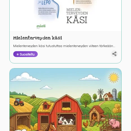
Mielenterveyden käsi
Mielenterveyden käsi tutustuttaa mielenterveyden viiteen tärkeään
periaatteeseen. Hauska tarina kuljettaa läpi kaikkien sormien.
⭐ Suositeltu