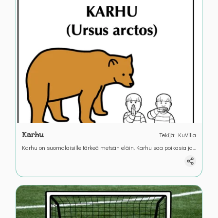
Karhu
Tekijä
:
KuVilla
Karhu on suomalaisille tärkeä metsän eläin. Karhu saa poikasia ja
nukkuu talviunta mutta mitä vielä voit oppia.