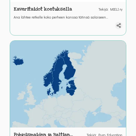
Kaveritaidot koetuksella
Tekijä
:
MIELI ry
Ana lähtee retkelle koko perheen kanssa tätinsä salaiseen
puutarhaan. Retkestä meinaa tulla täysi katastrofi ja pinna alkaa
kiristyä yhdellä jos toisellakin! Onneksi voit auttaa perheenjäseniä
toimimaan reilusti ja oikein.
Pohjoismaiden ja Baltian
Tekijä
:
Puro Education