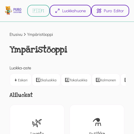
🇫🇮
FI
Luokkahuone
Puro Editor
Etusivu
Ympäristöoppi
Ympäristöoppi
Luokka-aste
👧
1️⃣
2️⃣
3️⃣
4️⃣
Eskari
Ekaluokka
Tokaluokka
Kolmonen
Ne
Aliluokat
🌿
⚗️
Luonto
Fysiikka