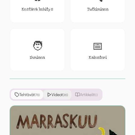
Kestävä kehitys
Tutkiminen
🧑
📅
Ihminen
Kalenteri
Tehtävät
Videot
Artikkelit
(
78
)
(
36
)
(
0
)