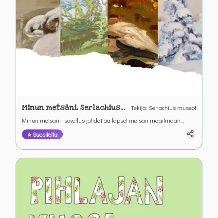
Minun metsäni, Serlachius-
Tekijä
:
Serlachius museot
museot
Minun metsäni -sovellus johdattaa lapset metsän maailmaan
vuodenaikojen, eläinten ja luovien tehtävien kautta. Se sisältää
⭐ Suositeltu
palapelejä, piirrostöitä ja pohdintatehtäviä, jotka rohkaisevat
havainnointiin, mielikuvituksen käyttöön ja luontosuhteen
syventämiseen. Sisältö hyödyntää yksityiskohtia Gösta Serlachiuksen
taidesäätiön teoksista.