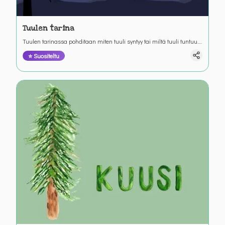
Tuulen tarina
Tuulen tarinassa pohditaan miten tuuli syntyy tai miltä tuuli tuntuu.
Tarina kertoo myös, mitä hyötyä tuulesta voi olla. Yhteistyössä Neoen
⭐ Suositeltu
Renewable Energyn kanssa.