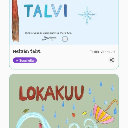
Metsän talvi
Tekijä
:
Värinautit
⭐ Suositeltu