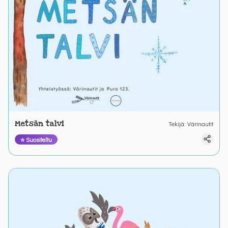
Metsän talvi
Tekijä
:
Värinautit
⭐ Suositeltu