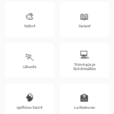
🎨
📖
Taiteet
Tarinat
💻
🏃
Teknologia ja
Liikunta
tietotekniikka
🧠
🏫
Ajattelun taidot
Luokkahuone