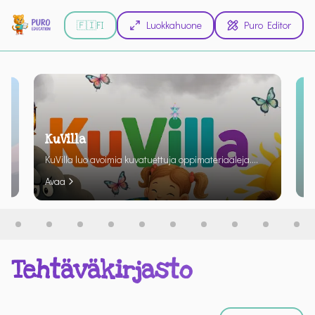
🇫🇮
FI
Luokkahuone
Puro Editor
Bubin ja Helmin jalkapallotehtävät
aleja.
Suomen Palloliitto tukee suomalaisten lasten
.
liikkumista ja lukemista. Tule mukaan Bubin ja Helmin
Avaa
seikkailuihin.
Tehtäväkirjasto