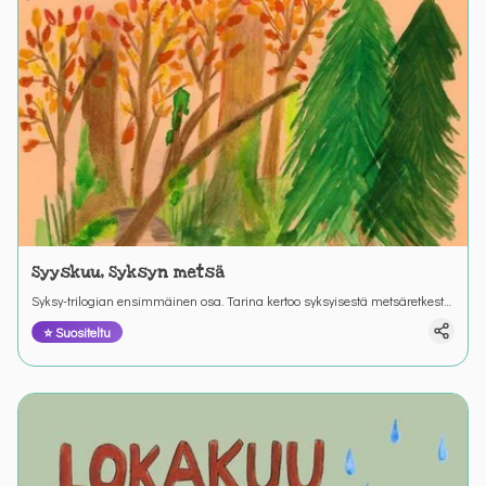
Syyskuu, Syksyn metsä
Syksy-trilogian ensimmäinen osa. Tarina kertoo syksyisestä metsäretkestä
ja retkeen valmistautumisesta. Värinautit.
⭐ Suositeltu