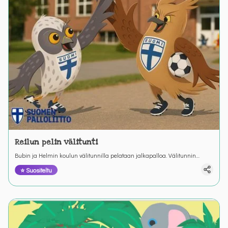
Reilun pelin välitunti
Bubin ja Helmin koulun välitunnilla pelataan jalkapalloa. Välitunnin
peleissä sattuu ja tapahtuu. Välillä pitää keksiä miten reilu pelaaminen
⭐ Suositeltu
toteutuu.