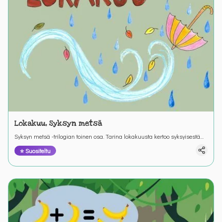
Lokakuu, Syksyn metsä
Syksyn metsä -trilogian toinen osa. Tarina lokakuusta kertoo syksyisestä
metsäretkestä ja retkeen valmistautumisesta. Värinautit.
⭐ Suositeltu