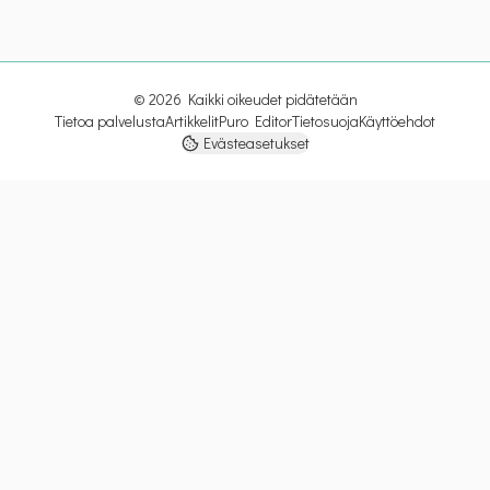
©
2026
Kaikki oikeudet pidätetään
Tietoa palvelusta
Artikkelit
Puro Editor
Tietosuoja
Käyttöehdot
Evästeasetukset