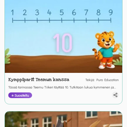
Kymppiparit Teemun kanssa
Tekijä
:
Puro Education
Tässä tarinassa Teemu Tiikeri täyttää 10. Tutkitaan lukua kymmenen ja
kymppipareja tai syänlukuja jotka aina yhdessä ovat luku 10.
⭐ Suositeltu