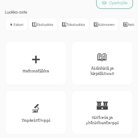
Opettajille
Luokka-aste
👧
1️⃣
2️⃣
3️⃣
4️⃣
Eskari
Ekaluokka
Tokaluokka
Kolmonen
Nelon
📖
➕
Äidinkieli ja
Matematiikka
kirjallisuus
🏰
🔬
Historia ja
Ympäristöoppi
yhteiskuntaoppi