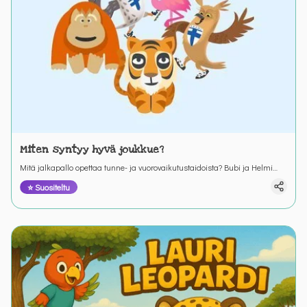
Miten syntyy hyvä joukkue?
Mitä jalkapallo opettaa tunne- ja vuorovaikutustaidoista? Bubi ja Helmi
opettavat ystäviään joukkuehengestä.
⭐ Suositeltu