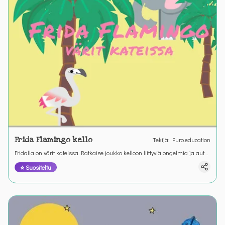
Frida Flamingo kello
Tekijä
:
Puro.education
Fridalla on värit kateissa. Ratkaise joukko kelloon liittyviä ongelmia ja auta
Fridaa löytämään värinsä. &nbsp;
⭐ Suositeltu