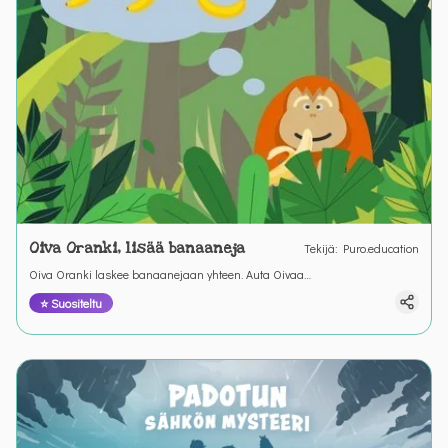
Oiva Oranki, lisää banaaneja
Tekijä
:
Puro.education
Oiva Oranki laskee banaanejaan yhteen. Auta Oivaa
matematiikkatarinassa ymmärtämään miten yhteenlasku toimii. &nbsp;
⭐ Suositeltu