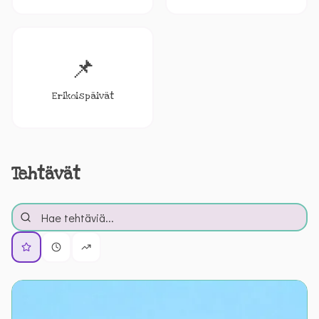
📌
Erikoispäivät
Tehtävät