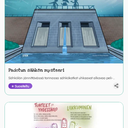
Padotun sähkön mysteeri
Sähkölän jännittävässä tarinassa sähkökatkot uhkaavat alkavaa peli-
iltaa. Mikä aiheuttaa sähkökatkoja? Ratkaise tehtävät ja johdata sankarit
⭐ Suositeltu
sähköntuotannon alkulähteille.