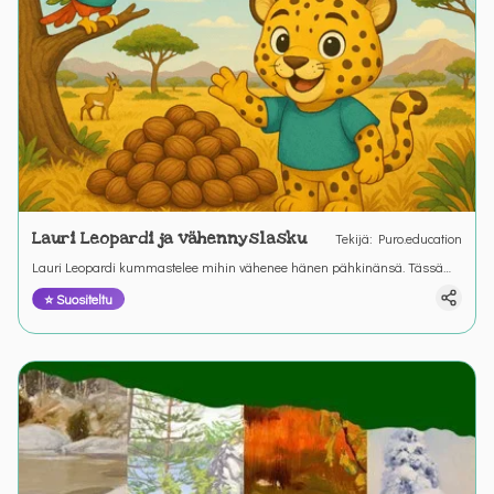
Lauri Leopardi ja vähennyslasku
Tekijä
:
Puro.education
Lauri Leopardi kummastelee mihin vähenee hänen pähkinänsä. Tässä
tehtävässä Lauri Leopardi tutustuu vähennyslaskuun yhdessä Pihla
⭐ Suositeltu
Papukaijan kanssa.