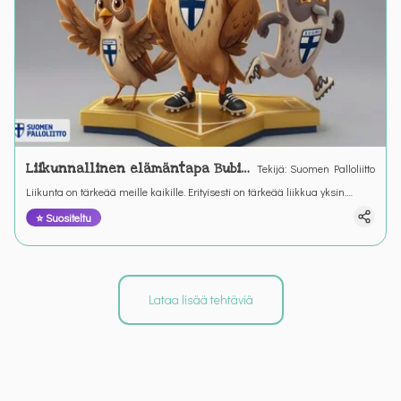
Liikunnallinen elämäntapa Bubin
Tekijä
:
Suomen Palloliitto
ja Helmin kanssa
Liikunta on tärkeää meille kaikille. Erityisesti on tärkeää liikkua yksin.
Liikunta on yhdessä tekemistä ja olemista. Liikuntaa saamme leikkien ja
⭐ Suositeltu
pelaten koulussa, kotona pihoilla ja kentillä.
Lataa lisää tehtäviä