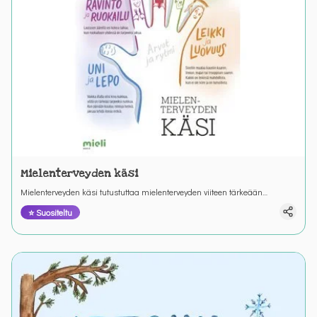
Mielenterveyden käsi
Mielenterveyden käsi tutustuttaa mielenterveyden viiteen tärkeään
periaatteeseen. Hauska tarina kuljettaa läpi kaikkien sormien.
⭐ Suositeltu