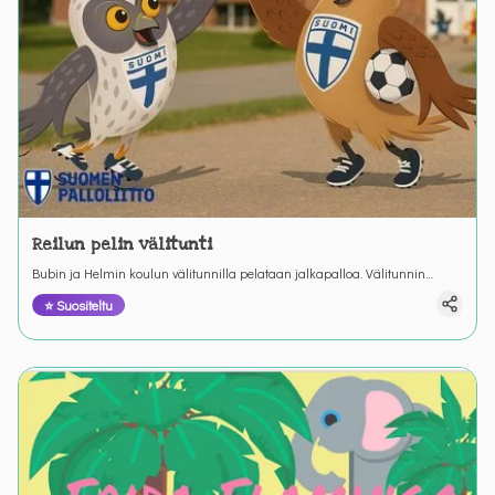
Reilun pelin välitunti
Bubin ja Helmin koulun välitunnilla pelataan jalkapalloa. Välitunnin
peleissä sattuu ja tapahtuu. Välillä pitää keksiä miten reilu pelaaminen
⭐ Suositeltu
toteutuu.