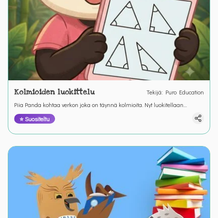
Kolmioiden luokittelu
Tekijä
:
Puro Education
Piia Panda kohtaa verkon joka on täynnä kolmioita. Nyt luokitellaan
suorakulmainen kolmio tylppäkulmainen kolmio ja teräväkulmainen
⭐ Suositeltu
kolmio.