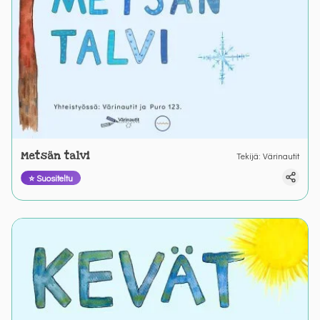
Metsän talvi
Tekijä
:
Värinautit
⭐ Suositeltu