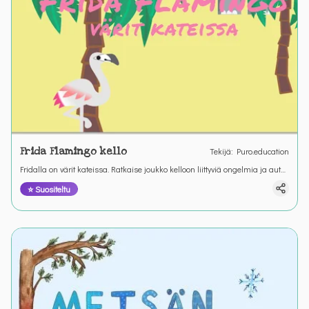
Frida Flamingo kello
Tekijä
:
Puro.education
Fridalla on värit kateissa. Ratkaise joukko kelloon liittyviä ongelmia ja auta
Fridaa löytämään värinsä. &nbsp;
⭐ Suositeltu