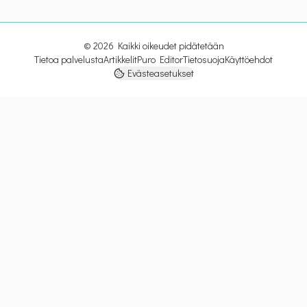
©
2026
Kaikki oikeudet pidätetään
Tietoa palvelusta
Artikkelit
Puro Editor
Tietosuoja
Käyttöehdot
Evästeasetukset