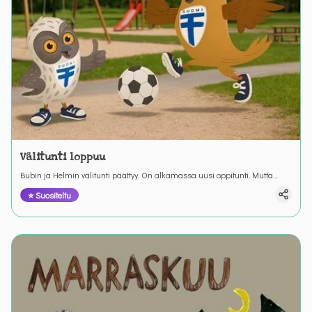
Välitunti loppuu
Bubin ja Helmin välitunti päättyy. On alkamassa uusi oppitunti. Mutta
entäpä nyt? Mitä Bubin pitää muistaa kun välitunti päättyy?
⭐ Suositeltu