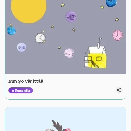
Kun yö värittää
⭐ Suositeltu