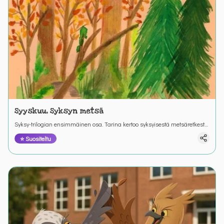
Syyskuu, Syksyn metsä
Syksy-trilogian ensimmäinen osa. Tarina kertoo syksyisestä metsäretkestä
ja retkeen valmistautumisesta. Värinautit.
⭐ Suositeltu