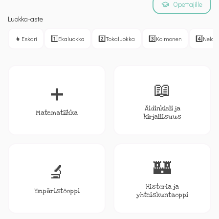
Opettajille
Luokka-aste
👧
1️⃣
2️⃣
3️⃣
4️⃣
Eskari
Ekaluokka
Tokaluokka
Kolmonen
Nelon
📖
➕
Äidinkieli ja
Matematiikka
kirjallisuus
🏰
🔬
Historia ja
Ympäristöoppi
yhteiskuntaoppi