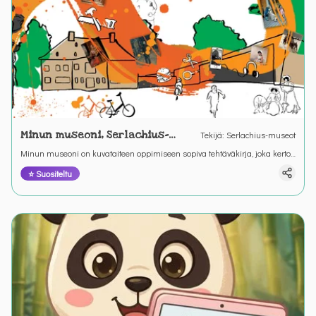
Minun museoni, Serlachius-
Tekijä
:
Serlachius-museot
museot
Minun museoni on kuvataiteen oppimiseen sopiva tehtäväkirja, joka kertoo
taidemuseoista sekä Serlachius-museoista
⭐ Suositeltu