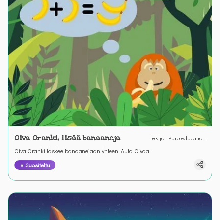
Oiva Oranki, lisää banaaneja
Tekijä
:
Puro.education
Oiva Oranki laskee banaanejaan yhteen. Auta Oivaa
matematiikkatarinassa ymmärtämään miten yhteenlasku toimii. &nbsp;
⭐ Suositeltu