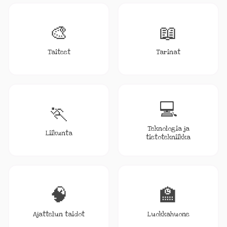
🎨
📖
Taiteet
Tarinat
💻
🏃
Teknologia ja
Liikunta
tietotekniikka
🧠
🏫
Ajattelun taidot
Luokkahuone