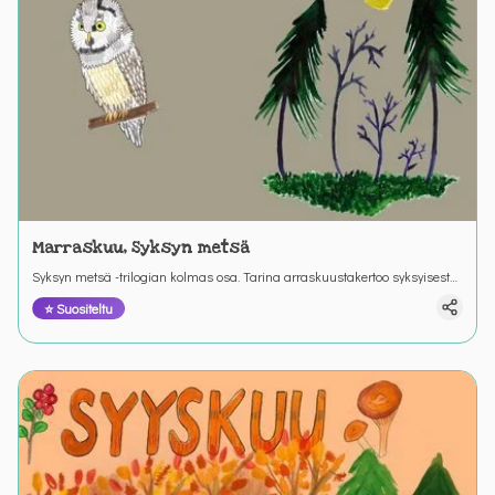
Marraskuu, Syksyn metsä
Syksyn metsä -trilogian kolmas osa. Tarina arraskuustakertoo syksyisestä
metsäretkestä ja retkeen valmistautumisesta. Värinautit.
⭐ Suositeltu