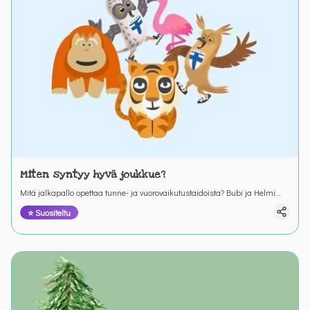
Miten syntyy hyvä joukkue?
Mitä jalkapallo opettaa tunne- ja vuorovaikutustaidoista? Bubi ja Helmi
opettavat ystäviään joukkuehengestä.
⭐ Suositeltu