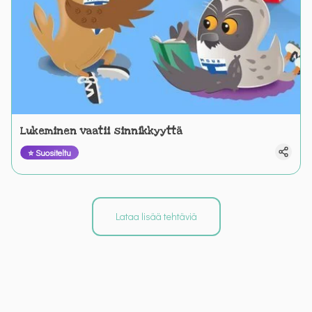
Lukeminen vaatii sinnikkyyttä
⭐ Suositeltu
Lataa lisää tehtäviä