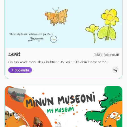
Kevät
Tekijä
:
Värinautit
On siis kevät. maaliskuu, huhtikuu, toukokuu. Kevään luonto herää
Värianuttien kirjoitustehtävässä.
⭐ Suositeltu