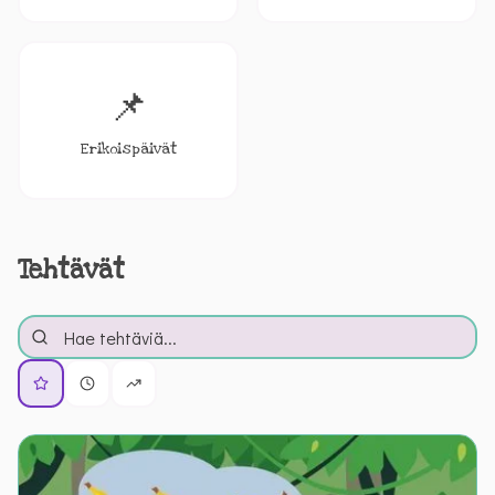
📌
Erikoispäivät
Tehtävät